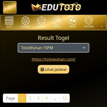
SLOT
CASINO
SPORT
TOGEL
TABLE
FISHING
COCK
Result Togel
https://totowuhan.com/
Lihat Jadwal
Page
1
2
3
4
...
12