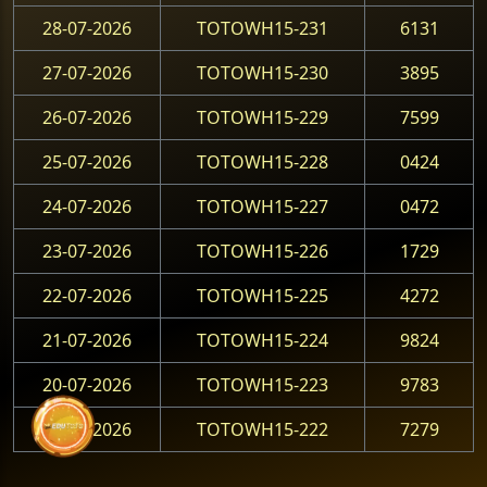
28-07-2026
TOTOWH15-231
6131
27-07-2026
TOTOWH15-230
3895
26-07-2026
TOTOWH15-229
7599
25-07-2026
TOTOWH15-228
0424
24-07-2026
TOTOWH15-227
0472
23-07-2026
TOTOWH15-226
1729
22-07-2026
TOTOWH15-225
4272
21-07-2026
TOTOWH15-224
9824
20-07-2026
TOTOWH15-223
9783
19-07-2026
TOTOWH15-222
7279