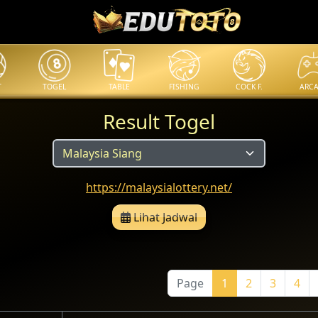
T
TOGEL
TABLE
FISHING
COCK F.
ARC
Result Togel
https://malaysialottery.net/
Lihat Jadwal
Page
1
2
3
4