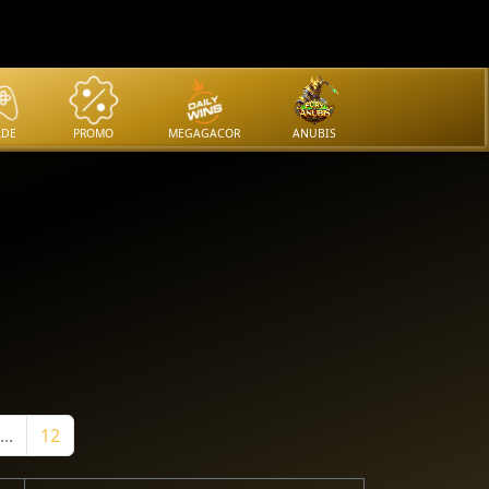
ADE
PROMO
MEGAGACOR
ANUBIS
...
12