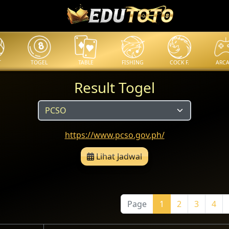
T
TOGEL
TABLE
FISHING
COCK F.
ARC
Result Togel
https://www.pcso.gov.ph/
Lihat Jadwal
Page
1
2
3
4