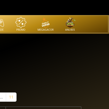
ADE
PROMO
MEGAGACOR
ANUBIS
...
11