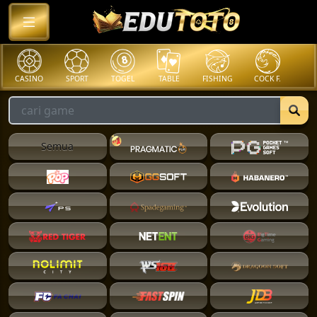
CASINO
SPORT
TOGEL
TABLE
FISHING
COCK F.
ARC
Semua