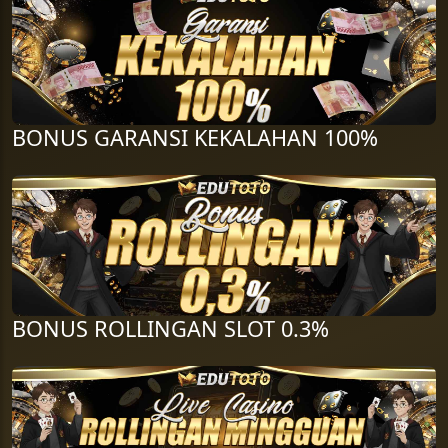
BONUS GARANSI KEKALAHAN 100%
BONUS ROLLINGAN SLOT 0.3%