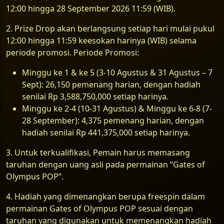
12:00 hingga 28 September 2026 11:59 (WIB).
2. Prize Drop akan berlangsung setiap hari mulai pukul
12:00 hingga 11:59 keesokan harinya (WIB) selama
periode promosi. Periode Promosi:
Minggu ke 1 & ke 5 (3-10 Agustus & 31 Agustus – 7
Sept): 26,150 pemenang harian, dengan hadiah
senilai Rp 3,588,750,000 setiap harinya.
Minggu ke 2-4 (10-31 Agustus) & Minggu ke 6-8 (7-
28 September): 4,375 pemenang harian, dengan
hadiah senilai Rp 441,375,000 setiap harinya.
3. Untuk terkualifikasi, Pemain harus memasang
taruhan dengan uang asli pada permainan “Gates of
Olympus POP”.
4. Hadiah yang dimenangkan berupa freespin dalam
permainan Gates of Olympus POP sesuai dengan
taruhan yang digunakan untuk memenangkan hadiah