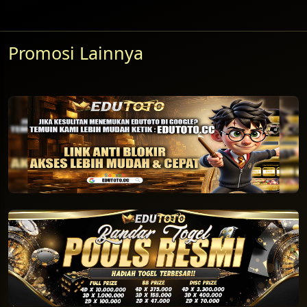
Promosi Lainnya