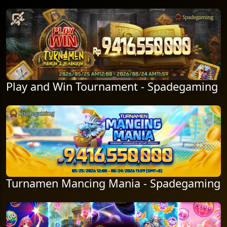
Play and Win Tournament - Spadegaming
Turnamen Mancing Mania - Spadegaming