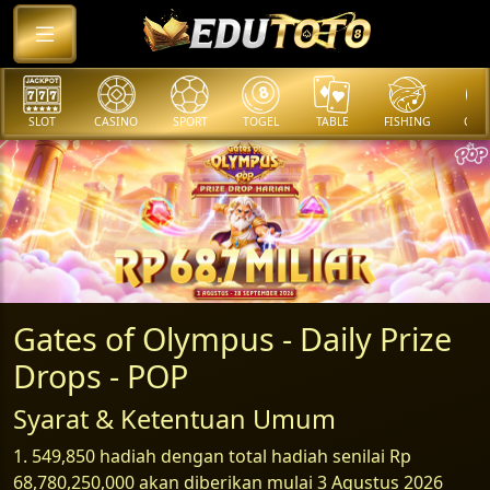
SLOT
CASINO
SPORT
TOGEL
TABLE
FISHING
COCK
Gates of Olympus - Daily Prize
Drops - POP
Syarat & Ketentuan Umum
1. 549,850 hadiah dengan total hadiah senilai Rp
68,780,250,000 akan diberikan mulai 3 Agustus 2026